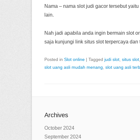
Nama – nama slot judi gacor tersebut yaitu
lain.
Nah jadi apabila anda ingin bermain slot on
saja kunjungi link situs slot terpercaya da
Posted in
Slot online
|
Tagged
judi slot
,
situs slot
slot uang asli mudah menang
,
slot uang asli ter
Archives
October 2024
September 2024