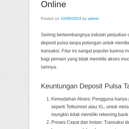
Online
Posted on
10/06/2024
by
admin
Seiring berkembangnya industri perjudian o
deposit pulsa tanpa potongan untuk mem
transaksi. Fitur ini sangat populer karena
bagi pemain yang tidak memiliki akses m
lainnya.
Keuntungan Deposit Pulsa T
Kemudahan Akses: Pengguna hanya per
seperti Telkomsel atau XL, untuk me
mungkin tidak memiliki rekening bank 
Proses Cepat dan Instan: Transaksi d