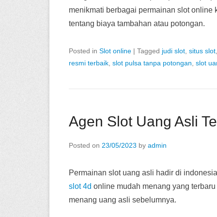
menikmati berbagai permainan slot online 
tentang biaya tambahan atau potongan.
Posted in
Slot online
|
Tagged
judi slot
,
situs slot
resmi terbaik
,
slot pulsa tanpa potongan
,
slot ua
Agen Slot Uang Asli 
Posted on
23/05/2023
by
admin
Permainan slot uang asli hadir di indones
slot 4d
online mudah menang yang terbaru se
menang uang asli sebelumnya.