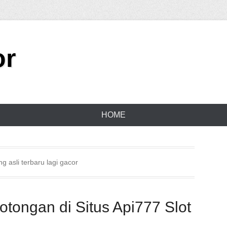
or
HOME
ng asli terbaru lagi gacor
otongan di Situs Api777 Slot