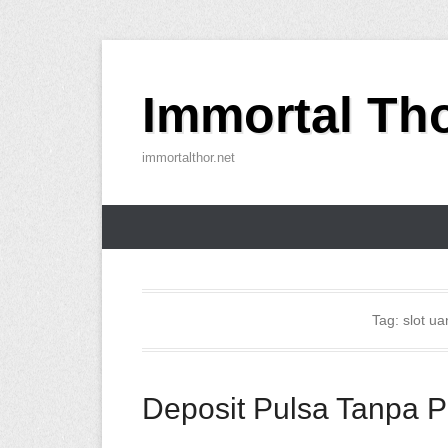
Skip
to
Immortal Th
content
immortalthor.net
Tag:
slot ua
Deposit Pulsa Tanpa P