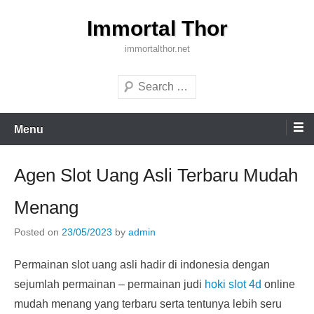
Skip
Immortal Thor
to
content
immortalthor.net
Search
Menu
Agen Slot Uang Asli Terbaru Mudah
Menang
Posted on
23/05/2023
by
admin
Permainan slot uang asli hadir di indonesia dengan
sejumlah permainan – permainan judi
hoki slot 4d
online
mudah menang yang terbaru serta tentunya lebih seru