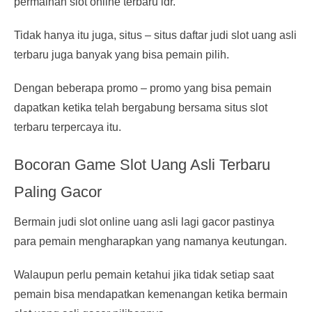
permainan slot online terbaru idr.
Tidak hanya itu juga, situs – situs daftar judi slot uang asli
terbaru juga banyak yang bisa pemain pilih.
Dengan beberapa promo – promo yang bisa pemain
dapatkan ketika telah bergabung bersama situs slot
terbaru terpercaya itu.
Bocoran Game Slot Uang Asli Terbaru
Paling Gacor
Bermain judi slot online uang asli lagi gacor pastinya
para pemain mengharapkan yang namanya keutungan.
Walaupun perlu pemain ketahui jika tidak setiap saat
pemain bisa mendapatkan kemenangan ketika bermain