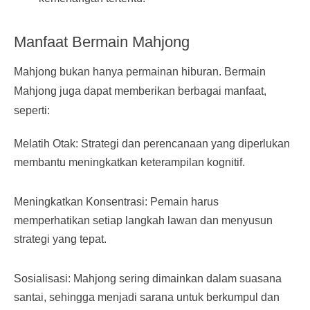
Manfaat Bermain Mahjong
Mahjong bukan hanya permainan hiburan. Bermain
Mahjong juga dapat memberikan berbagai manfaat,
seperti:
Melatih Otak: Strategi dan perencanaan yang diperlukan
membantu meningkatkan keterampilan kognitif.
Meningkatkan Konsentrasi: Pemain harus
memperhatikan setiap langkah lawan dan menyusun
strategi yang tepat.
Sosialisasi: Mahjong sering dimainkan dalam suasana
santai, sehingga menjadi sarana untuk berkumpul dan