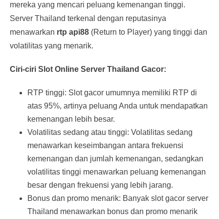
mereka yang mencari peluang kemenangan tinggi.
Server Thailand terkenal dengan reputasinya
menawarkan
rtp api88
(Return to Player) yang tinggi dan
volatilitas yang menarik.
Ciri-ciri Slot Online Server Thailand Gacor:
RTP tinggi: Slot gacor umumnya memiliki RTP di
atas 95%, artinya peluang Anda untuk mendapatkan
kemenangan lebih besar.
Volatilitas sedang atau tinggi: Volatilitas sedang
menawarkan keseimbangan antara frekuensi
kemenangan dan jumlah kemenangan, sedangkan
volatilitas tinggi menawarkan peluang kemenangan
besar dengan frekuensi yang lebih jarang.
Bonus dan promo menarik: Banyak slot gacor server
Thailand menawarkan bonus dan promo menarik