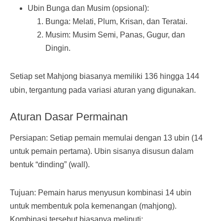
Ubin Bunga dan Musim (opsional):
Bunga: Melati, Plum, Krisan, dan Teratai.
Musim: Musim Semi, Panas, Gugur, dan
Dingin.
Setiap set Mahjong biasanya memiliki 136 hingga 144
ubin, tergantung pada variasi aturan yang digunakan.
Aturan Dasar Permainan
Persiapan: Setiap pemain memulai dengan 13 ubin (14
untuk pemain pertama). Ubin sisanya disusun dalam
bentuk “dinding” (wall).
Tujuan: Pemain harus menyusun kombinasi 14 ubin
untuk membentuk pola kemenangan (mahjong).
Kombinasi tersebut biasanya meliputi: