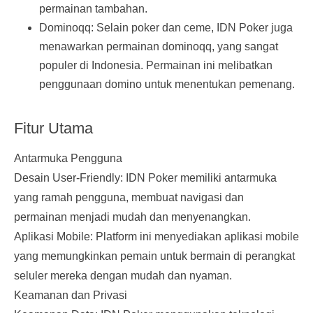
permainan tambahan.
Dominoqq: Selain poker dan ceme, IDN Poker juga
menawarkan permainan dominoqq, yang sangat
populer di Indonesia. Permainan ini melibatkan
penggunaan domino untuk menentukan pemenang.
Fitur Utama
Antarmuka Pengguna
Desain User-Friendly: IDN Poker memiliki antarmuka
yang ramah pengguna, membuat navigasi dan
permainan menjadi mudah dan menyenangkan.
Aplikasi Mobile: Platform ini menyediakan aplikasi mobile
yang memungkinkan pemain untuk bermain di perangkat
seluler mereka dengan mudah dan nyaman.
Keamanan dan Privasi