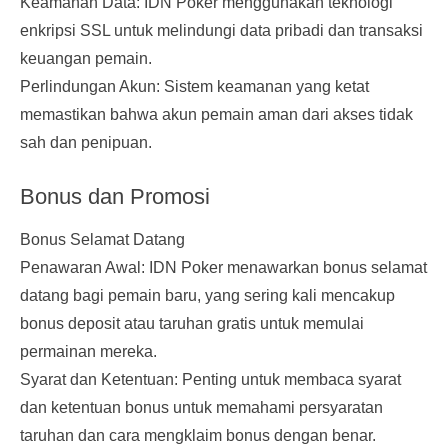
Keamanan Data: IDN Poker menggunakan teknologi
enkripsi SSL untuk melindungi data pribadi dan transaksi
keuangan pemain.
Perlindungan Akun: Sistem keamanan yang ketat
memastikan bahwa akun pemain aman dari akses tidak
sah dan penipuan.
Bonus dan Promosi
Bonus Selamat Datang
Penawaran Awal: IDN Poker menawarkan bonus selamat
datang bagi pemain baru, yang sering kali mencakup
bonus deposit atau taruhan gratis untuk memulai
permainan mereka.
Syarat dan Ketentuan: Penting untuk membaca syarat
dan ketentuan bonus untuk memahami persyaratan
taruhan dan cara mengklaim bonus dengan benar.