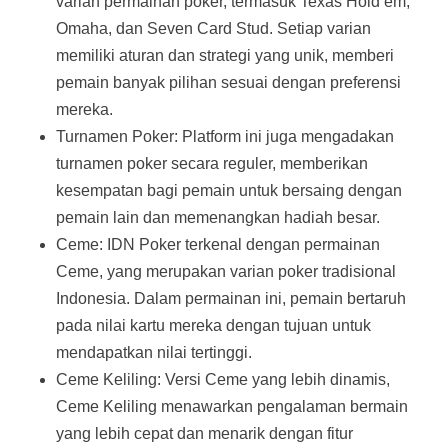
varian permainan poker, termasuk Texas Hold’em,
Omaha, dan Seven Card Stud. Setiap varian
memiliki aturan dan strategi yang unik, memberi
pemain banyak pilihan sesuai dengan preferensi
mereka.
Turnamen Poker: Platform ini juga mengadakan
turnamen poker secara reguler, memberikan
kesempatan bagi pemain untuk bersaing dengan
pemain lain dan memenangkan hadiah besar.
Ceme: IDN Poker terkenal dengan permainan
Ceme, yang merupakan varian poker tradisional
Indonesia. Dalam permainan ini, pemain bertaruh
pada nilai kartu mereka dengan tujuan untuk
mendapatkan nilai tertinggi.
Ceme Keliling: Versi Ceme yang lebih dinamis,
Ceme Keliling menawarkan pengalaman bermain
yang lebih cepat dan menarik dengan fitur