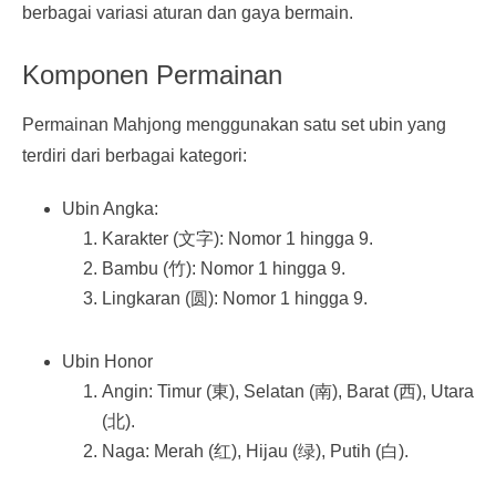
berbagai variasi aturan dan gaya bermain.
Komponen Permainan
Permainan Mahjong menggunakan satu set ubin yang
terdiri dari berbagai kategori:
Ubin Angka:
Karakter (文字): Nomor 1 hingga 9.
Bambu (竹): Nomor 1 hingga 9.
Lingkaran (圆): Nomor 1 hingga 9.
Ubin Honor
Angin: Timur (東), Selatan (南), Barat (西), Utara
(北).
Naga: Merah (红), Hijau (绿), Putih (白).