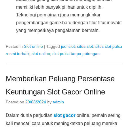
memiliki lebih banyak pilihan untuk dipilih.
Teknologi permainan juga memungkinkan
pengembangan game baru dengan fitur-fitur inovatif
yang memperkaya pengalaman bermain.
Posted in
Slot online
|
Tagged
judi slot
,
situs slot
,
situs slot pulsa
resmi terbaik
,
slot online
,
slot pulsa tanpa potongan
Memberikan Peluang Persentase
Keuntungan Slot Gacor Online
Posted on
29/08/2024
by
admin
Dalam dunia perjudian
slot gacor
online, pemain sering
kali mencari cara untuk meningkatkan peluang mereka