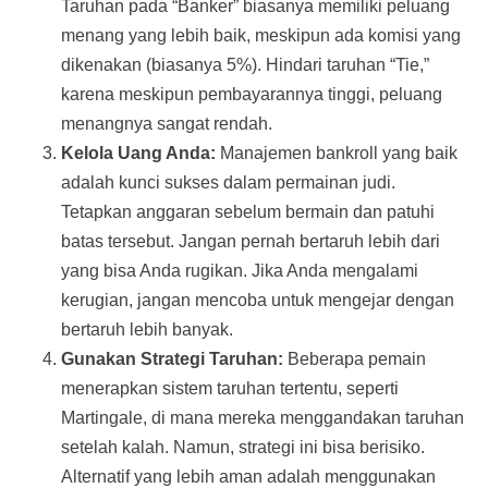
Taruhan pada “Banker” biasanya memiliki peluang
menang yang lebih baik, meskipun ada komisi yang
dikenakan (biasanya 5%). Hindari taruhan “Tie,”
karena meskipun pembayarannya tinggi, peluang
menangnya sangat rendah.
Kelola Uang Anda:
Manajemen bankroll yang baik
adalah kunci sukses dalam permainan judi.
Tetapkan anggaran sebelum bermain dan patuhi
batas tersebut. Jangan pernah bertaruh lebih dari
yang bisa Anda rugikan. Jika Anda mengalami
kerugian, jangan mencoba untuk mengejar dengan
bertaruh lebih banyak.
Gunakan Strategi Taruhan:
Beberapa pemain
menerapkan sistem taruhan tertentu, seperti
Martingale, di mana mereka menggandakan taruhan
setelah kalah. Namun, strategi ini bisa berisiko.
Alternatif yang lebih aman adalah menggunakan