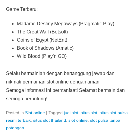
Game Terbaru:
Madame Destiny Megaways (Pragmatic Play)
The Great Wall (Betsoft)
Coins of Egypt (NetEnt)
Book of Shadows (Amatic)
Wild Blood (Play’n GO)
Selalu bermainlah dengan bertanggung jawab dan
nikmati permainan slot online dengan aman.
Semoga informasi ini bermanfaat! Selamat bermain dan
semoga beruntung!
Posted in
Slot online
|
Tagged
judi slot
,
situs slot
,
situs slot pulsa
resmi terbaik
,
situs slot thailand
,
slot online
,
slot pulsa tanpa
potongan