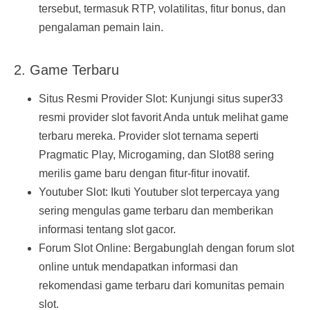
tersebut, termasuk RTP, volatilitas, fitur bonus, dan
pengalaman pemain lain.
2. Game Terbaru
Situs Resmi Provider Slot: Kunjungi situs super33
resmi provider slot favorit Anda untuk melihat game
terbaru mereka. Provider slot ternama seperti
Pragmatic Play, Microgaming, dan Slot88 sering
merilis game baru dengan fitur-fitur inovatif.
Youtuber Slot: Ikuti Youtuber slot terpercaya yang
sering mengulas game terbaru dan memberikan
informasi tentang slot gacor.
Forum Slot Online: Bergabunglah dengan forum slot
online untuk mendapatkan informasi dan
rekomendasi game terbaru dari komunitas pemain
slot.