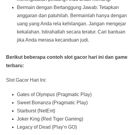
Bermain dengan Bertanggung Jawab: Tetapkan
anggaran dan patuhilah. Bermainlah hanya dengan
uang yang Anda rela kehilangan. Jangan mengejar
kekalahan. Istirahatlah secara teratur. Cari bantuan
jika Anda merasa kecanduan judi.
Berikut beberapa contoh slot gacor hari ini dan game
terbaru:
Slot Gacor Hari Ini:
Gates of Olympus (Pragmatic Play)
Sweet Bonanza (Pragmatic Play)
Starburst (NetEnt)
Joker King (Red Tiger Gaming)
Legacy of Dead (Play’n GO)