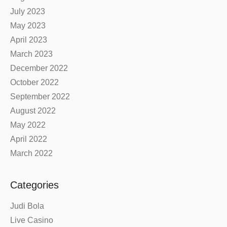
July 2023
May 2023
April 2023
March 2023
December 2022
October 2022
September 2022
August 2022
May 2022
April 2022
March 2022
Categories
Judi Bola
Live Casino