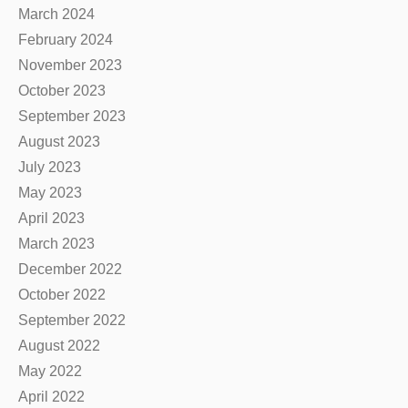
March 2024
February 2024
November 2023
October 2023
September 2023
August 2023
July 2023
May 2023
April 2023
March 2023
December 2022
October 2022
September 2022
August 2022
May 2022
April 2022