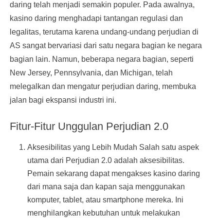
daring telah menjadi semakin populer. Pada awalnya,
kasino daring menghadapi tantangan regulasi dan
legalitas, terutama karena undang-undang perjudian di
AS sangat bervariasi dari satu negara bagian ke negara
bagian lain. Namun, beberapa negara bagian, seperti
New Jersey, Pennsylvania, dan Michigan, telah
melegalkan dan mengatur perjudian daring, membuka
jalan bagi ekspansi industri ini.
Fitur-Fitur Unggulan Perjudian 2.0
Aksesibilitas yang Lebih Mudah Salah satu aspek
utama dari Perjudian 2.0 adalah aksesibilitas.
Pemain sekarang dapat mengakses kasino daring
dari mana saja dan kapan saja menggunakan
komputer, tablet, atau smartphone mereka. Ini
menghilangkan kebutuhan untuk melakukan