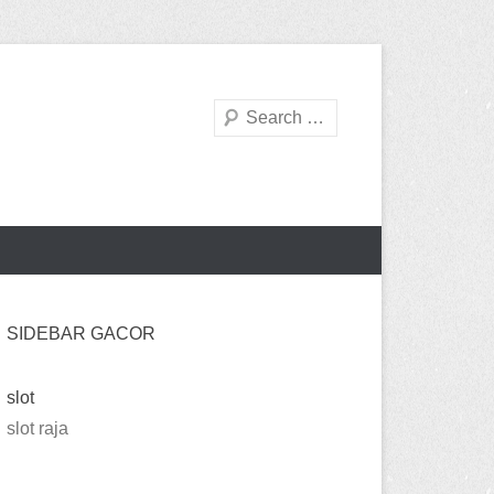
Search
SIDEBAR GACOR
slot
slot raja