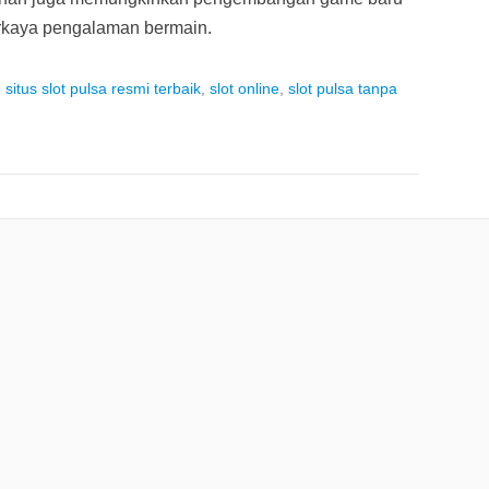
perkaya pengalaman bermain.
,
situs slot pulsa resmi terbaik
,
slot online
,
slot pulsa tanpa