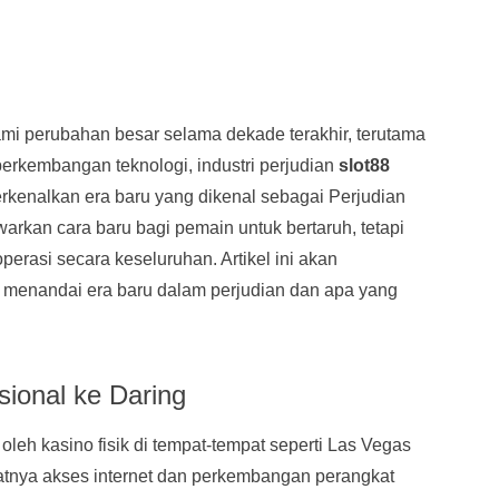
ami perubahan besar selama dekade terakhir, terutama
erkembangan teknologi, industri perjudian
slot88
kenalkan era baru yang dikenal sebagai Perjudian
arkan cara baru bagi pemain untuk bertaruh, tetapi
perasi secara keseluruhan. Artikel ini akan
menandai era baru dalam perjudian dan apa yang
sional ke Daring
oleh kasino fisik di tempat-tempat seperti Las Vegas
atnya akses internet dan perkembangan perangkat