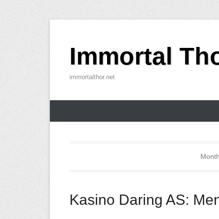
Skip
to
Immortal Th
content
immortalthor.net
Mont
Kasino Daring AS: Men