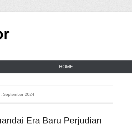
or
HOME
h:
September 2024
andai Era Baru Perjudian