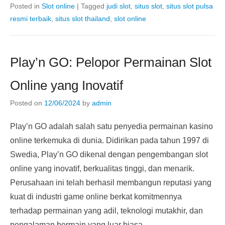
Posted in
Slot online
|
Tagged
judi slot
,
situs slot
,
situs slot pulsa
resmi terbaik
,
situs slot thailand
,
slot online
Play’n GO: Pelopor Permainan Slot
Online yang Inovatif
Posted on
12/06/2024
by
admin
Play’n GO adalah salah satu penyedia permainan kasino
online terkemuka di dunia. Didirikan pada tahun 1997 di
Swedia, Play’n GO dikenal dengan pengembangan slot
online yang inovatif, berkualitas tinggi, dan menarik.
Perusahaan ini telah berhasil membangun reputasi yang
kuat di industri game online berkat komitmennya
terhadap permainan yang adil, teknologi mutakhir, dan
pengalaman bermain yang luar biasa.