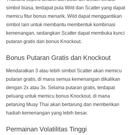
simbol biasa, terdapat pula Wild dan Scatter yang dapat
memicu fitur bonus menarik. Wild dapat menggantikan
simbol lain untuk membantu membentuk kombinasi
kemenangan, sedangkan Scatter dapat membuka kunci
putaran gratis dan bonus Knockout.
Bonus Putaran Gratis dan Knockout
Mendaratkan 3 atau lebih simbol Scatter akan memicu
putaran gratis, di mana semua kemenangan dikalikan
dengan 2x atau 3x. Selama putaran gratis, terdapat
peluang untuk memicu bonus Knockout, di mana
petarung Muay Thai akan bertarung dan memberikan
hadiah kemenangan yang lebih besar.
Permainan Volatilitas Tinggi