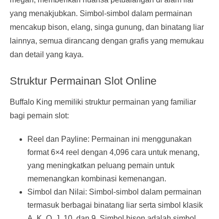
yang menakjubkan. Simbol-simbol dalam permainan
mencakup bison, elang, singa gunung, dan binatang liar
lainnya, semua dirancang dengan grafis yang memukau
dan detail yang kaya.
Struktur Permainan Slot Online
Buffalo King memiliki struktur permainan yang familiar
bagi pemain slot:
Reel dan Payline: Permainan ini menggunakan
format 6×4 reel dengan 4,096 cara untuk menang,
yang meningkatkan peluang pemain untuk
memenangkan kombinasi kemenangan.
Simbol dan Nilai: Simbol-simbol dalam permainan
termasuk berbagai binatang liar serta simbol klasik
A, K, Q, J, 10, dan 9. Simbol bison adalah simbol