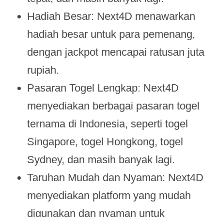
Hadiah Besar: Next4D menawarkan
hadiah besar untuk para pemenang,
dengan jackpot mencapai ratusan juta
rupiah.
Pasaran Togel Lengkap: Next4D
menyediakan berbagai pasaran togel
ternama di Indonesia, seperti togel
Singapore, togel Hongkong, togel
Sydney, dan masih banyak lagi.
Taruhan Mudah dan Nyaman: Next4D
menyediakan platform yang mudah
digunakan dan nyaman untuk