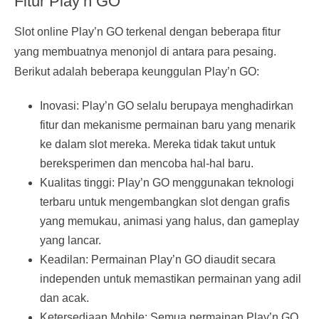
Fitur Play’n GO
Slot online Play’n GO terkenal dengan beberapa fitur
yang membuatnya menonjol di antara para pesaing.
Berikut adalah beberapa keunggulan Play’n GO:
Inovasi: Play’n GO selalu berupaya menghadirkan
fitur dan mekanisme permainan baru yang menarik
ke dalam slot mereka. Mereka tidak takut untuk
bereksperimen dan mencoba hal-hal baru.
Kualitas tinggi: Play’n GO menggunakan teknologi
terbaru untuk mengembangkan slot dengan grafis
yang memukau, animasi yang halus, dan gameplay
yang lancar.
Keadilan: Permainan Play’n GO diaudit secara
independen untuk memastikan permainan yang adil
dan acak.
Ketersediaan Mobile: Semua permainan Play’n GO