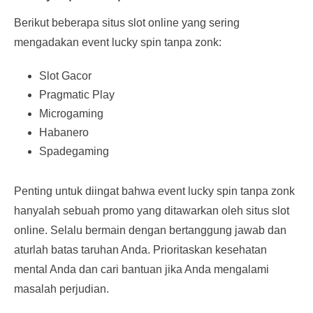
Berikut beberapa situs slot online yang sering
mengadakan event lucky spin tanpa zonk:
Slot Gacor
Pragmatic Play
Microgaming
Habanero
Spadegaming
Penting untuk diingat bahwa event lucky spin tanpa zonk
hanyalah sebuah promo yang ditawarkan oleh situs slot
online. Selalu bermain dengan bertanggung jawab dan
aturlah batas taruhan Anda. Prioritaskan kesehatan
mental Anda dan cari bantuan jika Anda mengalami
masalah perjudian.