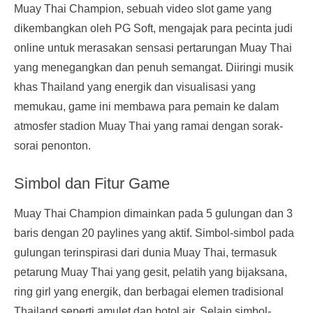
Muay Thai Champion, sebuah video slot game yang
dikembangkan oleh PG Soft, mengajak para pecinta judi
online untuk merasakan sensasi pertarungan Muay Thai
yang menegangkan dan penuh semangat. Diiringi musik
khas Thailand yang energik dan visualisasi yang
memukau, game ini membawa para pemain ke dalam
atmosfer stadion Muay Thai yang ramai dengan sorak-
sorai penonton.
Simbol dan Fitur Game
Muay Thai Champion dimainkan pada 5 gulungan dan 3
baris dengan 20 paylines yang aktif. Simbol-simbol pada
gulungan terinspirasi dari dunia Muay Thai, termasuk
petarung Muay Thai yang gesit, pelatih yang bijaksana,
ring girl yang energik, dan berbagai elemen tradisional
Thailand seperti amulet dan botol air. Selain simbol-