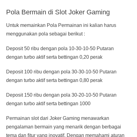
Pola Bermain di Slot Joker Gaming
Untuk memainkan Pola Permainan ini kalian harus
menggunakan pola sebagai berikut :
Deposit 50 ribu dengan pola 10-30-10-50 Putaran
dengan turbo aktif serta bettingan 0,20 perak
Deposit 100 ribu dengan pola 30-30-10-50 Putaran
dengan turbo aktif serta bettingan 0,80 perak
Deposit 150 ribu dengan pola 30-20-10-50 Putaran
dengan turbo aktif serta bettingan 1000
Permainan slot dari Joker Gaming menawarkan
pengalaman bermain yang menarik dengan berbagai
tema dan fitur yang inovatif. Dengan memahami aturan