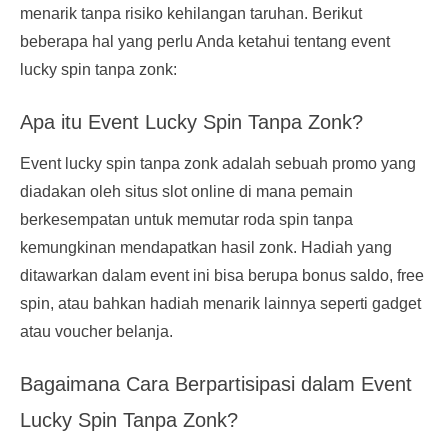
menarik tanpa risiko kehilangan taruhan. Berikut
beberapa hal yang perlu Anda ketahui tentang event
lucky spin tanpa zonk:
Apa itu Event Lucky Spin Tanpa Zonk?
Event lucky spin tanpa zonk adalah sebuah promo yang
diadakan oleh situs slot online di mana pemain
berkesempatan untuk memutar roda spin tanpa
kemungkinan mendapatkan hasil zonk. Hadiah yang
ditawarkan dalam event ini bisa berupa bonus saldo, free
spin, atau bahkan hadiah menarik lainnya seperti gadget
atau voucher belanja.
Bagaimana Cara Berpartisipasi dalam Event
Lucky Spin Tanpa Zonk?