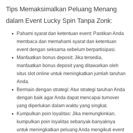
Tips Memaksimalkan Peluang Menang
dalam Event Lucky Spin Tanpa Zonk:
Pahami syarat dan ketentuan event: Pastikan Anda
membaca dan memahami syarat dan ketentuan
event dengan seksama sebelum berpartisipasi.
Manfaatkan bonus deposit: Jika tersedia,
manfaatkan bonus deposit yang ditawarkan oleh
situs slot online untuk meningkatkan jumlah taruhan
Anda.
Bermain dengan strategi: Atur strategi taruhan Anda
dengan baik agar Anda dapat mencapai turnover
yang diperlukan dalam waktu yang singkat.
Kumpulkan poin loyalitas: Jika memungkinkan,
kumpulkan poin loyalitas sebanyak-banyaknya
untuk meningkatkan peluang Anda mengikuti event