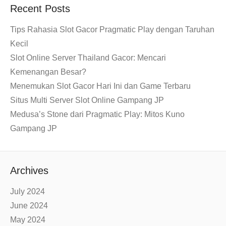
Recent Posts
Tips Rahasia Slot Gacor Pragmatic Play dengan Taruhan
Kecil
Slot Online Server Thailand Gacor: Mencari
Kemenangan Besar?
Menemukan Slot Gacor Hari Ini dan Game Terbaru
Situs Multi Server Slot Online Gampang JP
Medusa’s Stone dari Pragmatic Play: Mitos Kuno
Gampang JP
Archives
July 2024
June 2024
May 2024