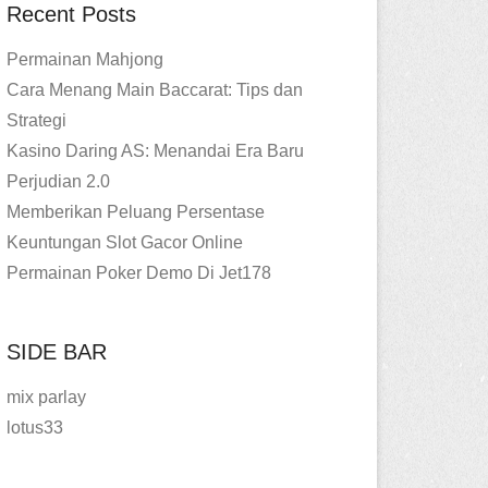
Recent Posts
Permainan Mahjong
Cara Menang Main Baccarat: Tips dan
Strategi
Kasino Daring AS: Menandai Era Baru
Perjudian 2.0
Memberikan Peluang Persentase
Keuntungan Slot Gacor Online
Permainan Poker Demo Di Jet178
SIDE BAR
mix parlay
lotus33