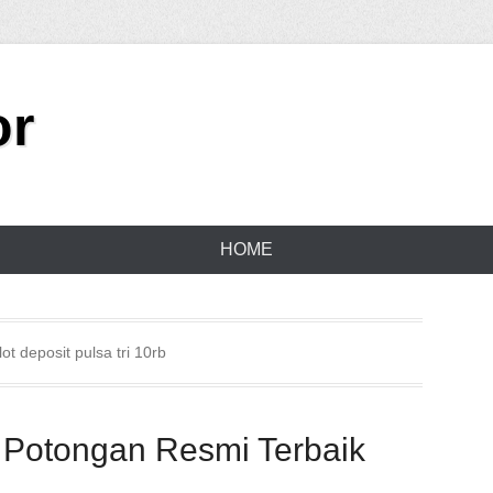
or
HOME
lot deposit pulsa tri 10rb
a Potongan Resmi Terbaik