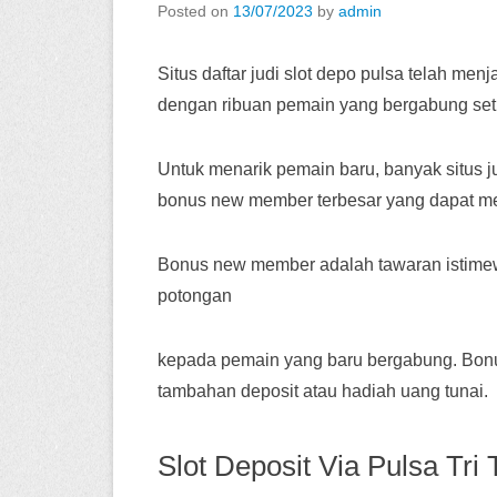
Posted on
13/07/2023
by
admin
Situs daftar judi slot depo pulsa telah menj
dengan ribuan pemain yang bergabung seti
Untuk menarik pemain baru, banyak situs j
bonus new member terbesar yang dapat men
Bonus new member adalah tawaran istimewa y
potongan
kepada pemain yang baru bergabung. Bonu
tambahan deposit atau hadiah uang tunai.
Slot Deposit Via Pulsa Tri