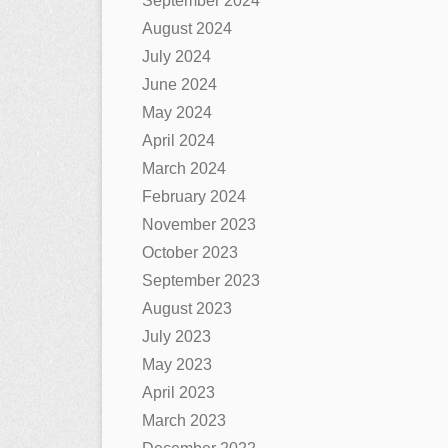
September 2024
August 2024
July 2024
June 2024
May 2024
April 2024
March 2024
February 2024
November 2023
October 2023
September 2023
August 2023
July 2023
May 2023
April 2023
March 2023