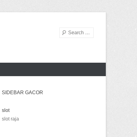
Search
SIDEBAR GACOR
slot
slot raja