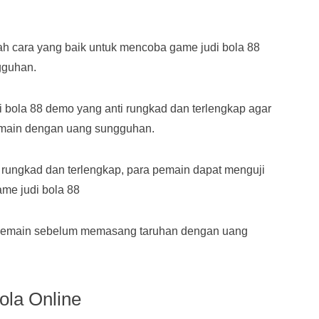
alah cara yang baik untuk mencoba game judi bola 88
gguhan.
i bola 88 demo yang anti rungkad dan terlengkap agar
rmain dengan uang sungguhan.
ti rungkad dan terlengkap, para pemain dapat menguji
e judi bola 88
 pemain sebelum memasang taruhan dengan uang
ola Online