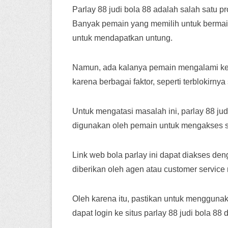
Parlay 88 judi bola 88 adalah salah satu pr
Banyak pemain yang memilih untuk bermain 
untuk mendapatkan untung.
Namun, ada kalanya pemain mengalami kenda
karena berbagai faktor, seperti terblokirnya
Untuk mengatasi masalah ini, parlay 88 jud
digunakan oleh pemain untuk mengakses s
Link web bola parlay ini dapat diakses de
diberikan oleh agen atau customer service r
Oleh karena itu, pastikan untuk menggunaka
dapat login ke situs parlay 88 judi bola 8