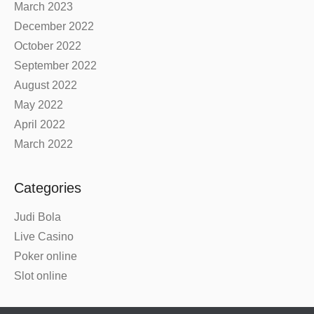
March 2023
December 2022
October 2022
September 2022
August 2022
May 2022
April 2022
March 2022
Categories
Judi Bola
Live Casino
Poker online
Slot online