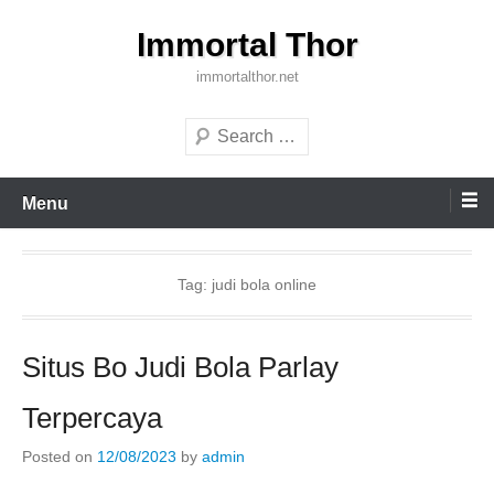
Skip
Immortal Thor
to
content
immortalthor.net
Search
Menu
Tag:
judi bola online
Situs Bo Judi Bola Parlay
Terpercaya
Posted on
12/08/2023
by
admin