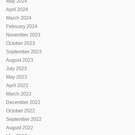
May 2024
April 2024
March 2024
February 2024
November 2023
October 2023
September 2023
August 2023
July 2023
May 2023
April 2023
March 2023
December 2022
October 2022
September 2022
August 2022