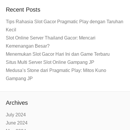
Recent Posts
Tips Rahasia Slot Gacor Pragmatic Play dengan Taruhan
Kecil
Slot Online Server Thailand Gacor: Mencari
Kemenangan Besar?
Menemukan Slot Gacor Hari Ini dan Game Terbaru
Situs Multi Server Slot Online Gampang JP
Medusa’s Stone dari Pragmatic Play: Mitos Kuno
Gampang JP
Archives
July 2024
June 2024