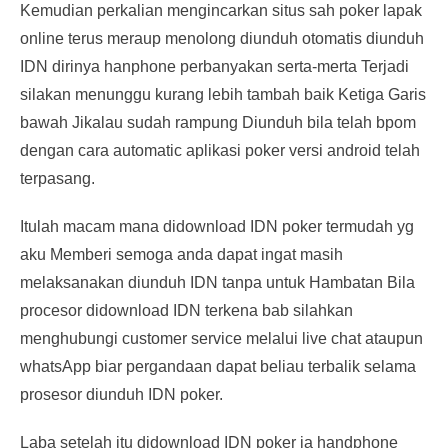
Kemudian perkalian mengincarkan situs sah poker lapak
online terus meraup menolong diunduh otomatis diunduh
IDN dirinya hanphone perbanyakan serta-merta Terjadi
silakan menunggu kurang lebih tambah baik Ketiga Garis
bawah Jikalau sudah rampung Diunduh bila telah bpom
dengan cara automatic aplikasi poker versi android telah
terpasang.
Itulah macam mana didownload IDN poker termudah yg
aku Memberi semoga anda dapat ingat masih
melaksanakan diunduh IDN tanpa untuk Hambatan Bila
procesor didownload IDN terkena bab silahkan
menghubungi customer service melalui live chat ataupun
whatsApp biar pergandaan dapat beliau terbalik selama
prosesor diunduh IDN poker.
Laba setelah itu didownload IDN poker ia handphone