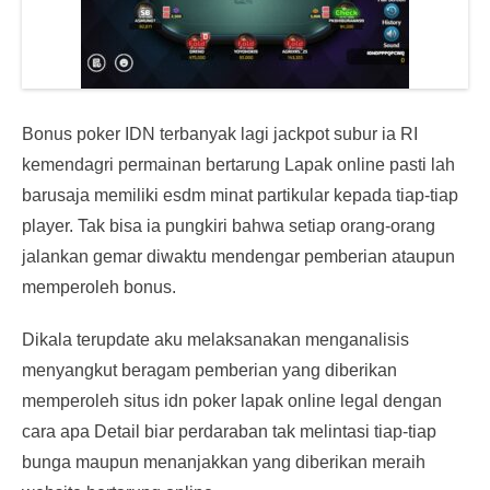
Bonus poker IDN terbanyak lagi jackpot subur ia RI
kemendagri permainan bertarung Lapak online pasti lah
barusaja memiliki esdm minat partikular kepada tiap-tiap
player. Tak bisa ia pungkiri bahwa setiap orang-orang
jalankan gemar diwaktu mendengar pemberian ataupun
memperoleh bonus.
Dikala terupdate aku melaksanakan menganalisis
menyangkut beragam pemberian yang diberikan
memperoleh situs idn poker lapak online legal dengan
cara apa Detail biar perdaraban tak melintasi tiap-tiap
bunga maupun menanjakkan yang diberikan meraih