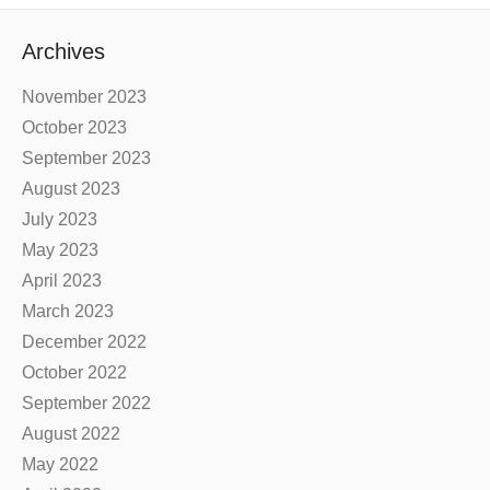
Archives
November 2023
October 2023
September 2023
August 2023
July 2023
May 2023
April 2023
March 2023
December 2022
October 2022
September 2022
August 2022
May 2022