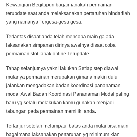
Kewangian Begitupun bagaimanakah permainan
terupdate saat anda melaksanakan pertaruhan hindarilah
yang namanya Tergesa-gesa gesa.
Terlantas disaat anda telah mencoba main ga ada
laksanakan simpanan dirinya awalnya disaat coba
permainan slot lapak online Terupdate
Tahap selanjutnya yakni lakukan Setiap step diawal
mulanya permainan merupakan gimana makin dulu
jalankan mengadakan badan koordinasi pananaman
modal Awal Badan Koordinasi Pananaman Modal paling
baru yg selalu melakukan kamu gunakan menjadi
tabungan pada permainan memiliki anda.
Terlanjur setelah melampaui batas anda mulai bisa main
bagaimana laksanakan pertaruhan yg minimum kian