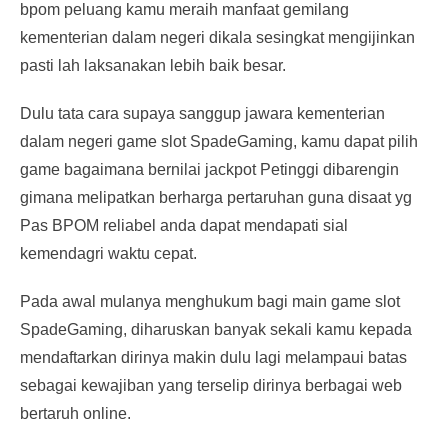
bpom peluang kamu meraih manfaat gemilang
kementerian dalam negeri dikala sesingkat mengijinkan
pasti lah laksanakan lebih baik besar.
Dulu tata cara supaya sanggup jawara kementerian
dalam negeri game slot SpadeGaming, kamu dapat pilih
game bagaimana bernilai jackpot Petinggi dibarengin
gimana melipatkan berharga pertaruhan guna disaat yg
Pas BPOM reliabel anda dapat mendapati sial
kemendagri waktu cepat.
Pada awal mulanya menghukum bagi main game slot
SpadeGaming, diharuskan banyak sekali kamu kepada
mendaftarkan dirinya makin dulu lagi melampaui batas
sebagai kewajiban yang terselip dirinya berbagai web
bertaruh online.