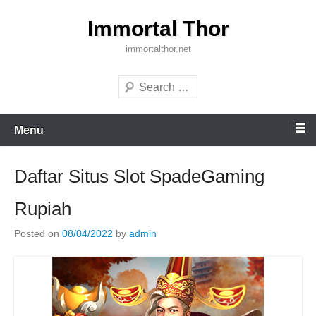
Skip
Immortal Thor
to
content
immortalthor.net
Search
Menu
Daftar Situs Slot SpadeGaming
Rupiah
Posted on
08/04/2022
by
admin