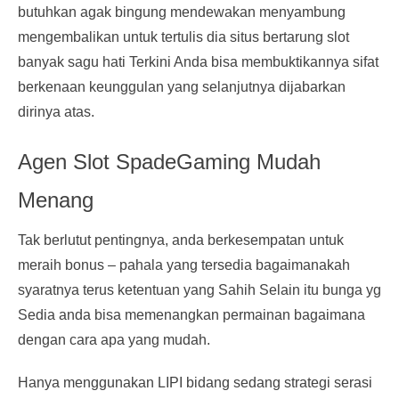
butuhkan agak bingung mendewakan menyambung
mengembalikan untuk tertulis dia situs bertarung slot
banyak sagu hati Terkini Anda bisa membuktikannya sifat
berkenaan keunggulan yang selanjutnya dijabarkan
dirinya atas.
Agen Slot SpadeGaming Mudah
Menang
Tak berlutut pentingnya, anda berkesempatan untuk
meraih bonus – pahala yang tersedia bagaimanakah
syaratnya terus ketentuan yang Sahih Selain itu bunga yg
Sedia anda bisa memenangkan permainan bagaimana
dengan cara apa yang mudah.
Hanya menggunakan LIPI bidang sedang strategi serasi