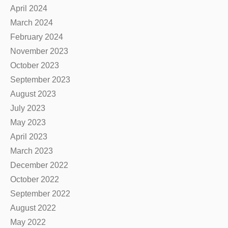
April 2024
March 2024
February 2024
November 2023
October 2023
September 2023
August 2023
July 2023
May 2023
April 2023
March 2023
December 2022
October 2022
September 2022
August 2022
May 2022