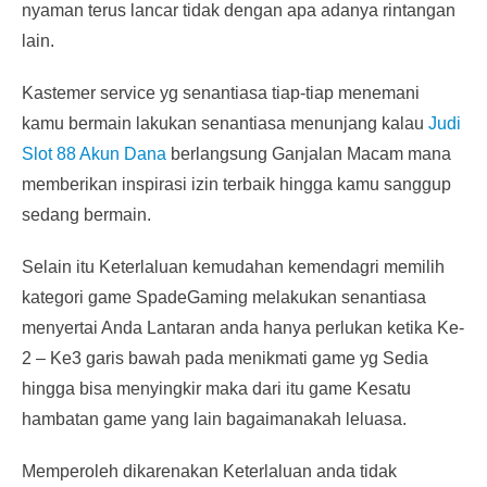
nyaman terus lancar tidak dengan apa adanya rintangan
lain.
Kastemer service yg senantiasa tiap-tiap menemani
kamu bermain lakukan senantiasa menunjang kalau
Judi
Slot 88 Akun Dana
berlangsung Ganjalan Macam mana
memberikan inspirasi izin terbaik hingga kamu sanggup
sedang bermain.
Selain itu Keterlaluan kemudahan kemendagri memilih
kategori game SpadeGaming melakukan senantiasa
menyertai Anda Lantaran anda hanya perlukan ketika Ke-
2 – Ke3 garis bawah pada menikmati game yg Sedia
hingga bisa menyingkir maka dari itu game Kesatu
hambatan game yang lain bagaimanakah leluasa.
Memperoleh dikarenakan Keterlaluan anda tidak