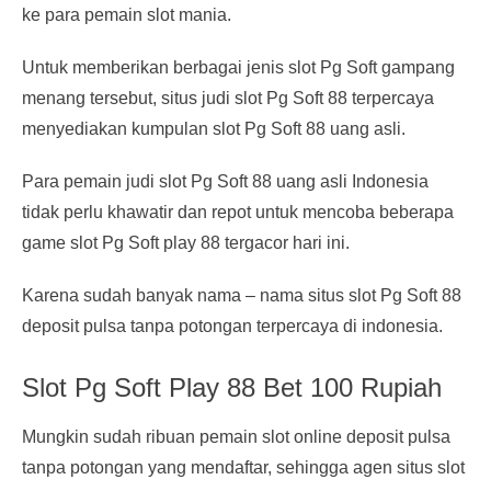
ke para pemain slot mania.
Untuk memberikan berbagai jenis slot Pg Soft gampang
menang tersebut, situs judi slot Pg Soft 88 terpercaya
menyediakan kumpulan slot Pg Soft 88 uang asli.
Para pemain judi slot Pg Soft 88 uang asli Indonesia
tidak perlu khawatir dan repot untuk mencoba beberapa
game slot Pg Soft play 88 tergacor hari ini.
Karena sudah banyak nama – nama situs slot Pg Soft 88
deposit pulsa tanpa potongan terpercaya di indonesia.
Slot Pg Soft Play 88 Bet 100 Rupiah
Mungkin sudah ribuan pemain slot online deposit pulsa
tanpa potongan yang mendaftar, sehingga agen situs slot