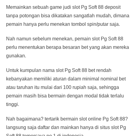
Memainkan sebuah game judi slot Pg Soft 88 deposit
tanpa potongan bisa dikatakan sangatlah mudah, dimana
pemain hanya perlu menekan tombol spin/putar saja.
Nah namun sebelum menekan, pemain slot Pg Soft 88
perlu menentukan berapa besaran bet yang akan mereka
gunakan.
Untuk kumpulan nama slot Pg Soft 88 bet rendah
kebanyakan memiliki aturan dalam minimal nominal bet
atau taruhan itu mulai dari 100 rupiah saja, sehingga
pemain masih bisa bermain dengan modal tidak terlalu
tinggi.
Nah bagaimana? tertarik bermain slot online Pg Soft 88?
langsung saja daftar dan mainkan hanya di situs slot Pg
Soft 88 terpercaya no 1 di indonesia.