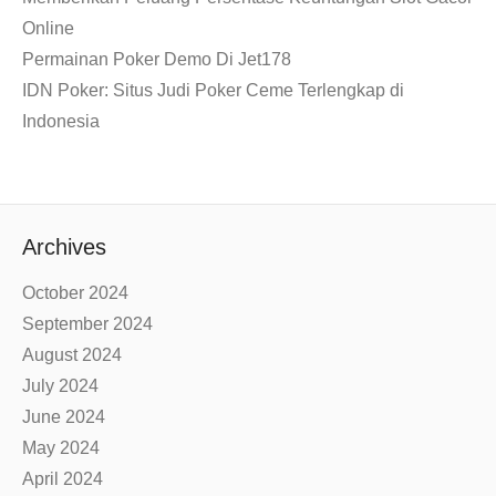
Online
Permainan Poker Demo Di Jet178
IDN Poker: Situs Judi Poker Ceme Terlengkap di
Indonesia
Archives
October 2024
September 2024
August 2024
July 2024
June 2024
May 2024
April 2024