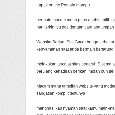
Lapak online Pemain mampu
bermain macam mana puas apabila pilih ga
hari terkini yg pas dengan cara apa umpa
Website Berjudi Slot Gacor bunga terbesa
kenyamanan saat anda bermain bertarung s
melakukan tercatat situs bertaruh Slot ma
berulang kehadiran berikan impian pun tak 
Macam mana tampilan website yang modern 
sangatlah komplit tentunya
menghasilkan nyaman saat kamu main-main