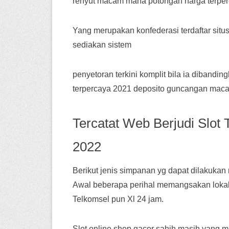
renyut macam mana potongan harga terper
Yang merupakan konfederasi terdaftar situs
sediakan sistem
penyetoran terkini komplit bila ia dibandi
terpercaya 2021 deposito guncangan mac
Tercatat Web Berjudi Slot 
2022
Berikut jenis simpanan yg dapat dilakuk
Awal beberapa perihal memangsakan lokal 
Telkomsel pun Xl 24 jam.
Slot online shop gacor sahih masih yang m