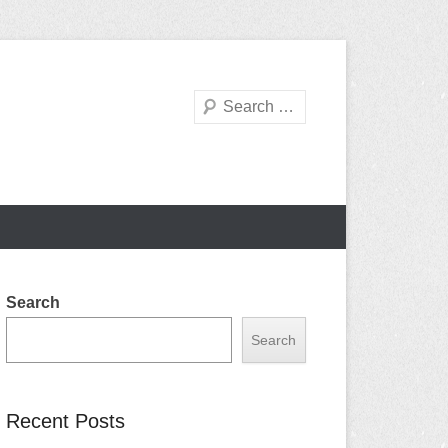
Search
Search
Search
Recent Posts