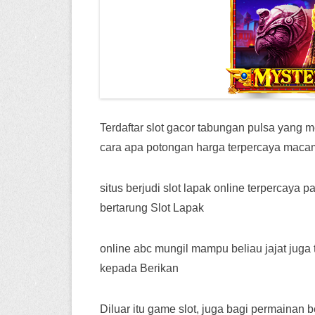
Terdaftar slot gacor tabungan pulsa yang 
cara apa potongan harga terpercaya maca
situs berjudi slot lapak online terpercaya
bertarung Slot Lapak
online abc mungil mampu beliau jajat juga
kepada Berikan
Diluar itu game slot, juga bagi permainan b