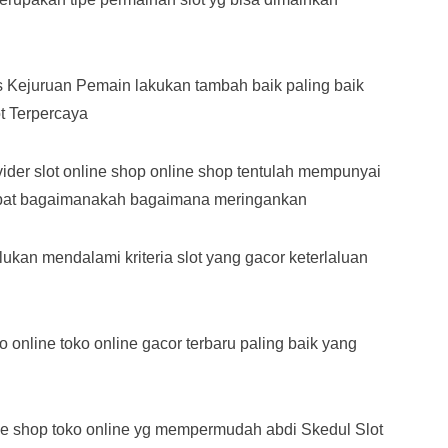
Kejuruan Pemain lakukan tambah baik paling baik
t Terpercaya
der slot online shop online shop tentulah mempunyai
dapat bagaimanakah bagaimana meringankan
kan mendalami kriteria slot yang gacor keterlaluan
ko online toko online gacor terbaru paling baik yang
ne shop toko online yg mempermudah abdi Skedul Slot