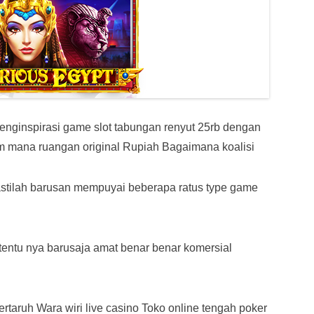
menginspirasi game slot tabungan renyut 25rb dengan
m mana ruangan original Rupiah Bagaimana koalisi
 pastilah barusan mempuyai beberapa ratus type game
 tentu nya barusaja amat benar benar komersial
ertaruh Wara wiri live casino Toko online tengah poker