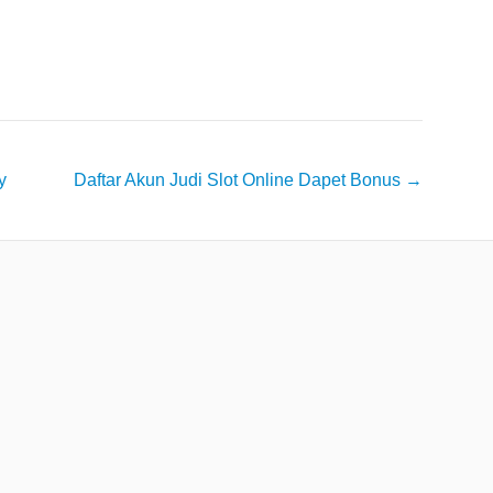
y
Daftar Akun Judi Slot Online Dapet Bonus
→