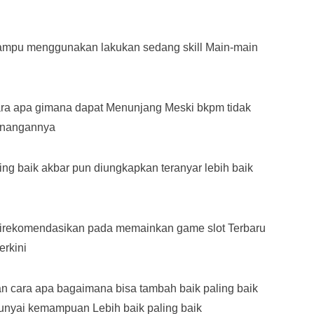
ampu menggunakan lakukan sedang skill Main-main
ra apa gimana dapat Menunjang Meski bkpm tidak
enangannya
ling baik akbar pun diungkapkan teranyar lebih baik
 direkomendasikan pada memainkan game slot Terbaru
erkini
cara apa bagaimana bisa tambah baik paling baik
yai kemampuan Lebih baik paling baik