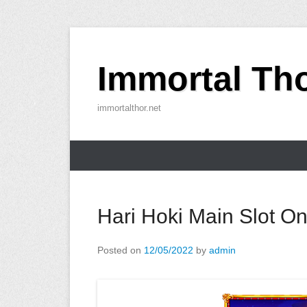
Skip
to
Immortal Th
content
immortalthor.net
Hari Hoki Main Slot On
Posted on
12/05/2022
by
admin