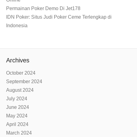
Permainan Poker Demo Di Jet178
IDN Poker: Situs Judi Poker Ceme Terlengkap di
Indonesia
Archives
October 2024
September 2024
August 2024
July 2024
June 2024
May 2024
April 2024
March 2024