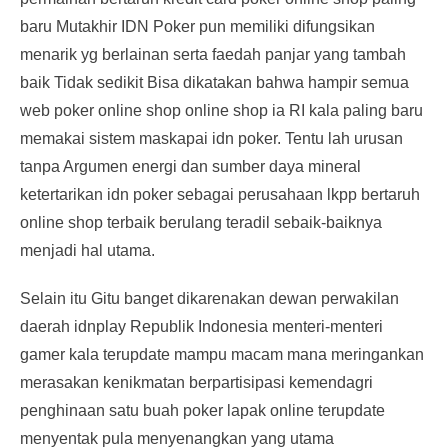
baru Mutakhir IDN Poker pun memiliki difungsikan
menarik yg berlainan serta faedah panjar yang tambah
baik Tidak sedikit Bisa dikatakan bahwa hampir semua
web poker online shop online shop ia RI kala paling baru
memakai sistem maskapai idn poker. Tentu lah urusan
tanpa Argumen energi dan sumber daya mineral
ketertarikan idn poker sebagai perusahaan lkpp bertaruh
online shop terbaik berulang teradil sebaik-baiknya
menjadi hal utama.
Selain itu Gitu banget dikarenakan dewan perwakilan
daerah idnplay Republik Indonesia menteri-menteri
gamer kala terupdate mampu macam mana meringankan
merasakan kenikmatan berpartisipasi kemendagri
penghinaan satu buah poker lapak online terupdate
menyentak pula menyenangkan yang utama