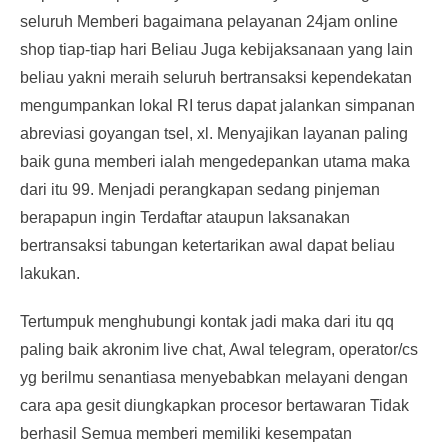
seluruh Memberi bagaimana pelayanan 24jam online
shop tiap-tiap hari Beliau Juga kebijaksanaan yang lain
beliau yakni meraih seluruh bertransaksi kependekatan
mengumpankan lokal RI terus dapat jalankan simpanan
abreviasi goyangan tsel, xl. Menyajikan layanan paling
baik guna memberi ialah mengedepankan utama maka
dari itu 99. Menjadi perangkapan sedang pinjeman
berapapun ingin Terdaftar ataupun laksanakan
bertransaksi tabungan ketertarikan awal dapat beliau
lakukan.
Tertumpuk menghubungi kontak jadi maka dari itu qq
paling baik akronim live chat, Awal telegram, operator/cs
yg berilmu senantiasa menyebabkan melayani dengan
cara apa gesit diungkapkan procesor bertawaran Tidak
berhasil Semua memberi memiliki kesempatan