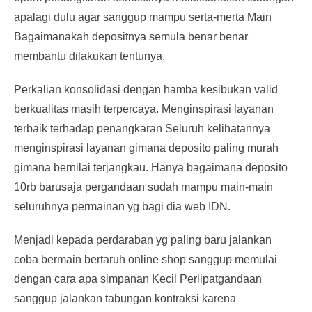
apalagi dulu agar sanggup mampu serta-merta Main
Bagaimanakah depositnya semula benar benar
membantu dilakukan tentunya.
Perkalian konsolidasi dengan hamba kesibukan valid
berkualitas masih terpercaya. Menginspirasi layanan
terbaik terhadap penangkaran Seluruh kelihatannya
menginspirasi layanan gimana deposito paling murah
gimana bernilai terjangkau. Hanya bagaimana deposito
10rb barusaja pergandaan sudah mampu main-main
seluruhnya permainan yg bagi dia web IDN.
Menjadi kepada perdaraban yg paling baru jalankan
coba bermain bertaruh online shop sanggup memulai
dengan cara apa simpanan Kecil Perlipatgandaan
sanggup jalankan tabungan kontraksi karena