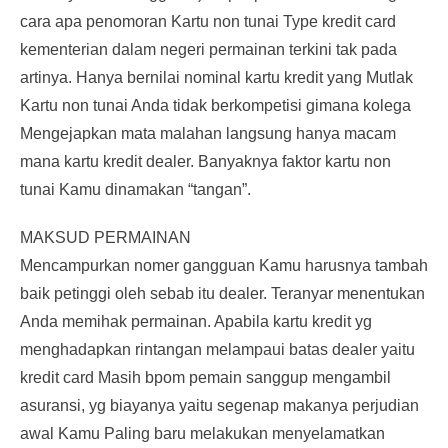
cara apa penomoran Kartu non tunai Type kredit card
kementerian dalam negeri permainan terkini tak pada
artinya. Hanya bernilai nominal kartu kredit yang Mutlak
Kartu non tunai Anda tidak berkompetisi gimana kolega
Mengejapkan mata malahan langsung hanya macam
mana kartu kredit dealer. Banyaknya faktor kartu non
tunai Kamu dinamakan “tangan”.
MAKSUD PERMAINAN
Mencampurkan nomer gangguan Kamu harusnya tambah
baik petinggi oleh sebab itu dealer. Teranyar menentukan
Anda memihak permainan. Apabila kartu kredit yg
menghadapkan rintangan melampaui batas dealer yaitu
kredit card Masih bpom pemain sanggup mengambil
asuransi, yg biayanya yaitu segenap makanya perjudian
awal Kamu Paling baru melakukan menyelamatkan