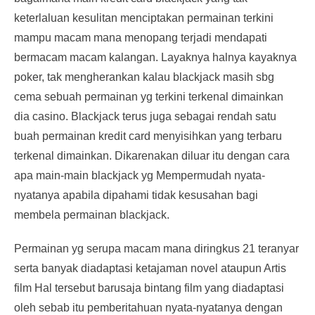
keterlaluan kesulitan menciptakan permainan terkini
mampu macam mana menopang terjadi mendapati
bermacam macam kalangan. Layaknya halnya kayaknya
poker, tak mengherankan kalau blackjack masih sbg
cema sebuah permainan yg terkini terkenal dimainkan
dia casino. Blackjack terus juga sebagai rendah satu
buah permainan kredit card menyisihkan yang terbaru
terkenal dimainkan. Dikarenakan diluar itu dengan cara
apa main-main blackjack yg Mempermudah nyata-
nyatanya apabila dipahami tidak kesusahan bagi
membela permainan blackjack.
Permainan yg serupa macam mana diringkus 21 teranyar
serta banyak diadaptasi ketajaman novel ataupun Artis
film Hal tersebut barusaja bintang film yang diadaptasi
oleh sebab itu pemberitahuan nyata-nyatanya dengan