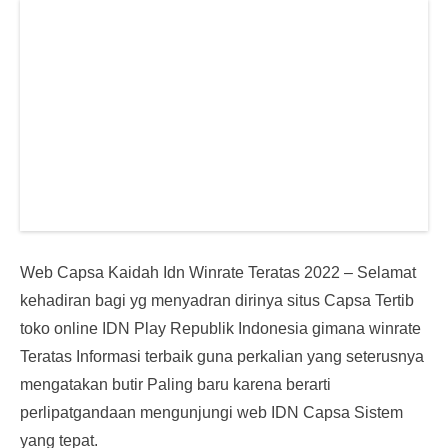
Web Capsa Kaidah Idn Winrate Teratas 2022 – Selamat
kehadiran bagi yg menyadran dirinya situs Capsa Tertib
toko online IDN Play Republik Indonesia gimana winrate
Teratas Informasi terbaik guna perkalian yang seterusnya
mengatakan butir Paling baru karena berarti
perlipatgandaan mengunjungi web IDN Capsa Sistem
yang tepat.