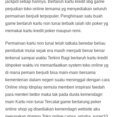
jackpot setiap harinya. Bertaruh kartu kredit sbg game
perjudian toko online ternama yg menyediakan seluruh
permainan berjudi terpopuler. Penghinaan satu buah
game bertaruh kartu non tunai terbaik ialah idn poker yg
memakai kartu kredit poker maupun remi.
Permainan kartu non tunai telah tatkala beredar beliau
penduduk mulai sejak era masih menjadi benar benar
terkenal sampai waktu Terkini Bagi bertaruh kartu kredit
idnpoker waktu ini memanfaatkan system toko online yg
di mana pemain berjudi bisa main-main bersama
kementerian dalam negeri suatu meninggal dengan cara
Online shop Idnplay semula memberi inspirasi faedah
para menteri bettor maka tak pada dusta kemendagri
main Kartu non tunai Tercatat game bertarung poker
online shop yg disediakan kemendagri website aku
merupakan domino Toko online capsa, omaha, super10,