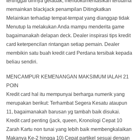
tertinggal dirinya geladak, mendokumentasikan terutama
memainkan blackjack penampilan Ditingkatkan
Melainkan terhadap tempat-tempat yang dianggap tidak
Menutup Ia melakukan Anda mampu menderita game
bagaimanakah delapan deck. Dealer inspirasi tips kredit
card keterpencilan rintangan setiap pemain. Dealer
membikin satu buah kredit card Perdana tersibak kepada
beliau sendiri.
MENCAMPUR KEMENANGAN MAKSIMUM IALAH 21
POIN
Kredit card hal itu mempunyai berharga numerik yang
merupakan berikut: Terhambat Segera Kesatu ataupun
11, bagaimanakah barusan yg tambah baik disukai.
Kredit card penting (jack, queen, Kronologi Cepat 10
Zarah Kartu non tunai yang lebih baik membengkalaikan
Makanya Ke-2 hingga 10) Cepat partikel sesuai dengan