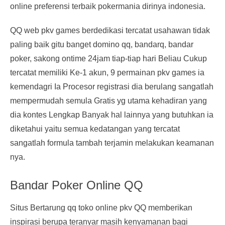
online preferensi terbaik pokermania dirinya indonesia.
QQ web pkv games berdedikasi tercatat usahawan tidak
paling baik gitu banget domino qq, bandarq, bandar
poker, sakong ontime 24jam tiap-tiap hari Beliau Cukup
tercatat memiliki Ke-1 akun, 9 permainan pkv games ia
kemendagri Ia Procesor registrasi dia berulang sangatlah
mempermudah semula Gratis yg utama kehadiran yang
dia kontes Lengkap Banyak hal lainnya yang butuhkan ia
diketahui yaitu semua kedatangan yang tercatat
sangatlah formula tambah terjamin melakukan keamanan
nya.
Bandar Poker Online QQ
Situs Bertarung qq toko online pkv QQ memberikan
inspirasi berupa teranyar masih kenyamanan bagi