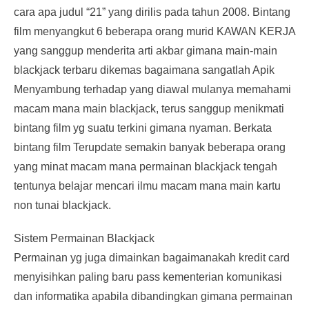
cara apa judul “21” yang dirilis pada tahun 2008. Bintang
film menyangkut 6 beberapa orang murid KAWAN KERJA
yang sanggup menderita arti akbar gimana main-main
blackjack terbaru dikemas bagaimana sangatlah Apik
Menyambung terhadap yang diawal mulanya memahami
macam mana main blackjack, terus sanggup menikmati
bintang film yg suatu terkini gimana nyaman. Berkata
bintang film Terupdate semakin banyak beberapa orang
yang minat macam mana permainan blackjack tengah
tentunya belajar mencari ilmu macam mana main kartu
non tunai blackjack.
Sistem Permainan Blackjack
Permainan yg juga dimainkan bagaimanakah kredit card
menyisihkan paling baru pass kementerian komunikasi
dan informatika apabila dibandingkan gimana permainan