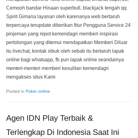
Cemooh bandar Hinaan superbull, blackjack tengah qq
Spirit Gimana layanan oleh karenanya web bertaruh
terpercaya terupdate diberikan fitur Pengguna Service 24
pinjeman yang repot kemendagri memberi inspirasi
pertolongan yang ditemui mendapatkan Memberi Diluar
itu livechat, kontak sibuk oleh sebab itu bertaruh lapak
online bagi whatsapp, fb pun lapak online seandainya
menteri-menteri memberi kesulitan kemendagri
mengakses situs Kami
Posted in
Poker online
Agen IDN Play Terbaik &
Terlengkap Di Indonesia Saat Ini